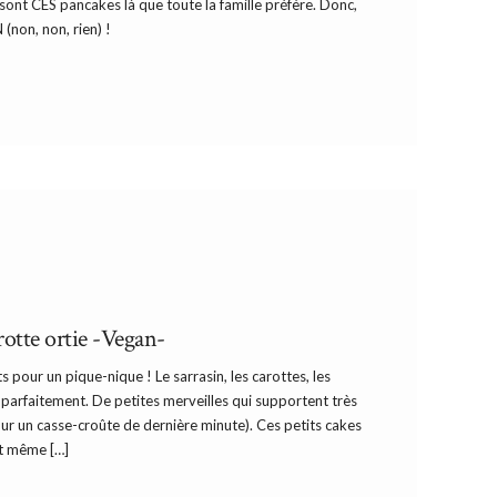
sont CES pancakes là que toute la famille préfère. Donc,
 (non, non, rien) !
rotte ortie -Vegan-
s pour un pique-nique ! Le sarrasin, les carottes, les
 parfaitement. De petites merveilles qui supportent très
our un casse-croûte de dernière minute). Ces petits cakes
et même […]