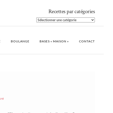
Recettes par catégories
Recettes
par
catégories
É
BOULANGE
BASES « MAISON »
CONTACT
cré