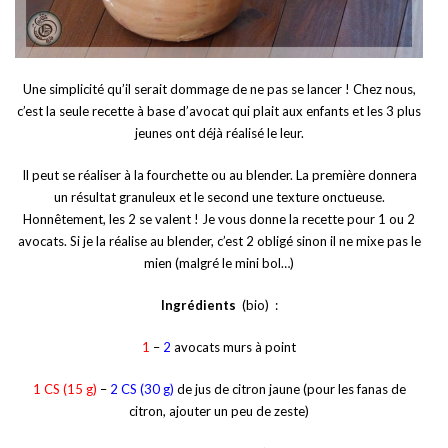
Une simplicité qu’il serait dommage de ne pas se lancer ! Chez nous,
c’est la seule recette à base d’avocat qui plait aux enfants et les 3 plus
jeunes ont déjà réalisé le leur.
Il peut se réaliser à la fourchette ou au blender. La première donnera
un résultat granuleux et le second une texture onctueuse.
Honnêtement, les 2 se valent ! Je vous donne la recette pour 1 ou 2
avocats. Si je la réalise au blender, c’est 2 obligé sinon il ne mixe pas le
mien (malgré le mini bol…)
Ingrédients
(bio) :
1
–
2
avocats murs à point
1 CS (15 g)
–
2 CS (30 g)
de jus de citron jaune (pour les fanas de
citron, ajouter un peu de zeste)