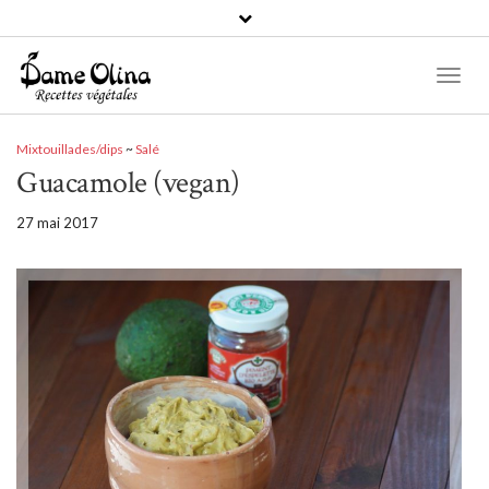
Recettes par catégories
Toggl
Naviga
Recettes
par
Mixtouillades/dips
~
Salé
catégories
Guacamole (vegan)
27 mai 2017