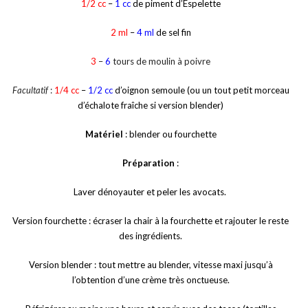
1/2 cc
–
1 cc
de piment d’Espelette
2 ml
–
4 ml
de sel fin
3
–
6
tours de moulin à poivre
Facultatif
:
1/4 cc
–
1/2 cc
d’oignon semoule (ou un tout petit morceau
d’échalote fraîche si version blender)
Matériel
: blender ou fourchette
Préparation
:
Laver dénoyauter et peler les avocats.
Version fourchette : écraser la chair à la fourchette et rajouter le reste
des ingrédients.
Version blender : tout mettre au blender, vitesse maxi jusqu’à
l’obtention d’une crème très onctueuse.