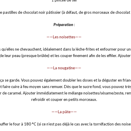
1 pincée de sel
e pastilles de chocolat noir pâtissier (à défaut, de gros morceaux de chocolat 
Préparation
:
——Les noisettes——
s qu’elles ne chevauchent, idéalement dans la lèche-frites et enfourner pour 
de leur peau (presque brûlée) et les couper finement afin de les effiler. Ajoute
——La nougatine——
a se garde. Vous pouvez également doubler les doses et la déguster en friandis
t faire cuire à feu moyen sans remuer. Dès que le sucre fond, vous pouvez trè
 de caramel. Ajouter immédiatement le mélange noisettes/sésame/zeste, remuer
refroidir et couper en petits morceaux.
——La pâte——
ffer le four à 180 °C (si ce n’est pas déjà le cas avec la torréfaction des noise