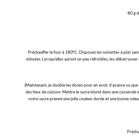
80 g d
Préchauffer le four à 180°C. Disposez les noisettes à plat san
minutes. Lorsqu’elles auront un peu refroidies, les débarrasser 
(Maintenant, je double les doses pour en avoir d’avance vu que ç
des feux de cuisson. Mettre le sucre blond dans une casserole e
votre sucre prenne une jolie couleur dorée et une bonne odeur
Préchau