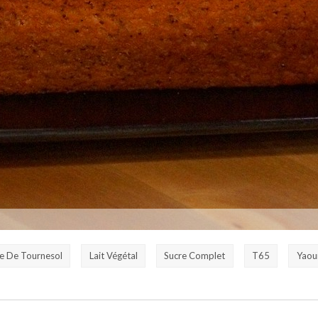
le De Tournesol
Lait Végétal
Sucre Complet
T65
Yaou