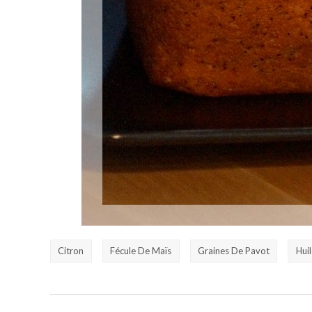
Citron
Fécule De Maïs
Graines De Pavot
Hui