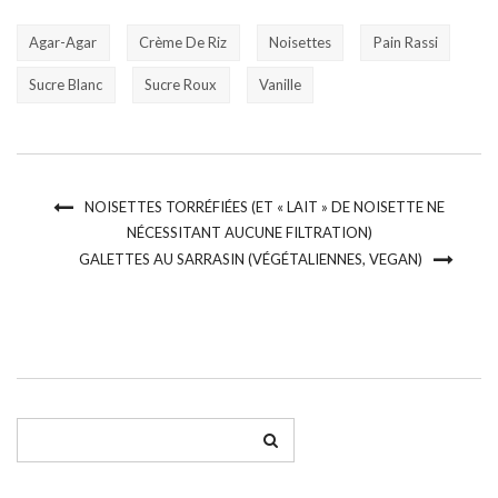
Agar-Agar
Crème De Riz
Noisettes
Pain Rassi
Sucre Blanc
Sucre Roux
Vanille
NOISETTES TORRÉFIÉES (ET « LAIT » DE NOISETTE NE
NÉCESSITANT AUCUNE FILTRATION)
GALETTES AU SARRASIN (VÉGÉTALIENNES, VEGAN)