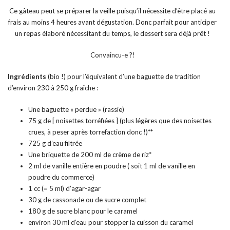
Ce gâteau peut se préparer la veille puisqu’il nécessite d’être placé au
frais au moins 4 heures avant dégustation. Donc parfait pour anticiper
un repas élaboré nécessitant du temps, le dessert sera déjà prêt !
Convaincu-e ?!
Ingrédients
(bio !) pour l’équivalent d’une baguette de tradition
d’environ 230 à 250 g fraîche :
Une baguette « perdue » (rassie)
75 g de [
noisettes torréfiées
] (plus légères que des noisettes
crues, à peser après torrefaction donc !)**
725 g d’eau filtrée
Une briquette de 200 ml de crème de riz*
2 ml de vanille entière en poudre ( soit 1 ml de vanille en
poudre du commerce)
1 cc (= 5 ml) d’agar-agar
30 g de cassonade ou de sucre complet
180 g de sucre blanc pour le caramel
environ 30 ml d’eau pour stopper la cuisson du caramel