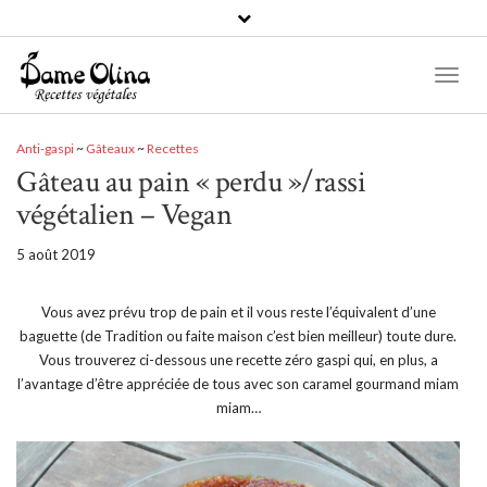
Recettes par catégories
Toggl
Naviga
Recettes
par
Anti-gaspi
~
Gâteaux
~
Recettes
catégories
Gâteau au pain « perdu »/rassi
végétalien – Vegan
5 août 2019
Vous avez prévu trop de pain et il vous reste l’équivalent d’une
baguette (de Tradition ou faite maison c’est bien meilleur) toute dure.
Vous trouverez ci-dessous une recette zéro gaspi qui, en plus, a
l’avantage d’être appréciée de tous avec son caramel gourmand miam
miam…